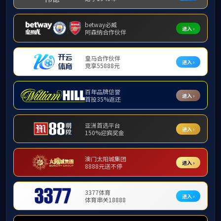
第三步：全国博士后管理办公室开具《落户介绍信》和《调
第四步：学校开具同意落户证明、并博管办出具的介绍信
第五步：待个人数据可在落户数据中查到后（查询办法见
明等材料）；
第六步：个人凭准迁证至迁出地派出所办理户口迁出；
第七步：申请人将以上环节材料交学校户籍科，由户籍科
备注：以上信息根据之前博士后办理落户流程整理，具体
二、查询公安局落户数据办法
第一步：个人添加微信公众号“平安北京”并关注；
第二步： 点击北京警务-网上北京公安局-办理身份证-16
第三步：查询结果：“已收到您的落户信息，可按指南提示
温馨提示：
1. 落户介绍信开具后第2个工作日后方可查到落户信息；
2. 如在办户前几天还未查到落户信息，可联系博管办数据核查，专用
3. 到期或即将到期的介绍信，可向博管办申请重新办理。